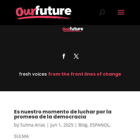
fresh voices
from the front lines of change
Es nuestro momento de luchar por la
promesa de la democracia
by
Sulma Arias
|
Jun 1, 2025
|
Blog
,
ESPANOL
,
SULMA