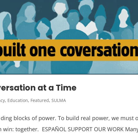
versation at a Time
cy
,
Education
,
Featured
,
SULMA
lding blocks of power. To build real power, we must o
an win: together. ESPAÑOL SUPPORT OUR WORK Many pe