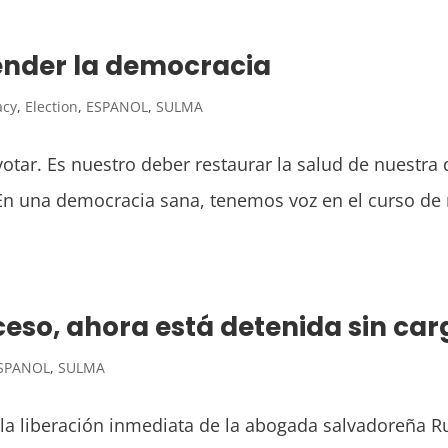
fender la democracia
acy
,
Election
,
ESPANOL
,
SULMA
votar. Es nuestro deber restaurar la salud de nuest
na democracia sana, tenemos voz en el curso de nu
ceso, ahora está detenida sin car
SPANOL
,
SULMA
 la liberación inmediata de la abogada salvadoreña 