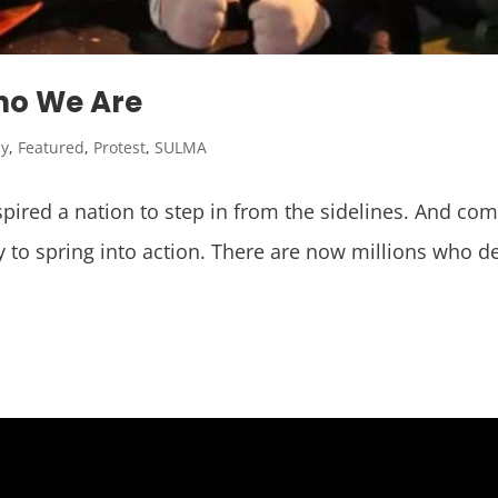
ho We Are
cy
,
Featured
,
Protest
,
SULMA
inspired a nation to step in from the sidelines. And c
ly to spring into action. There are now millions who 