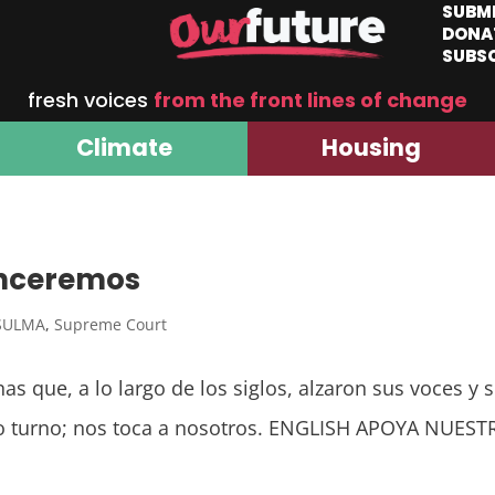
SUBM
DONA
SUBS
fresh voices
from the front lines of change
Climate
Housing
enceremos
SULMA
,
Supreme Court
nas que, a lo largo de los siglos, alzaron sus voces y
tro turno; nos toca a nosotros. ENGLISH APOYA NUES