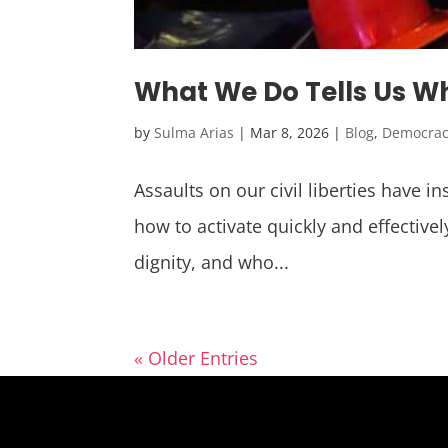
What We Do Tells Us W
by
Sulma Arias
|
Mar 8, 2026
|
Blog
,
Democra
Assaults on our civil liberties have 
how to activate quickly and effective
dignity, and who...
« Older Entries