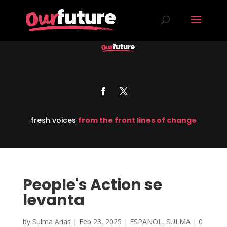
fresh voices
from the front lines of change
People's Action se
levanta
by
Sulma Arias
|
Feb 23, 2025
|
ESPANOL
,
SULMA
|
0