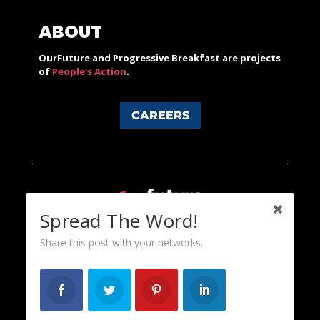
ABOUT
OurFuture and Progressive Breakfast are projects
of
People's Action
.
CAREERS
Spread The Word!
Share this post with your networks.
Content licensed under a Creative Commons 3.0 License