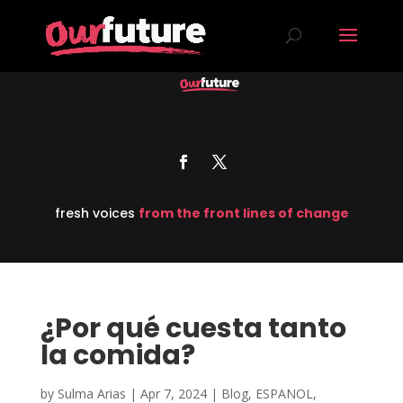
fresh voices
from the front lines of change
¿Por qué cuesta tanto
la comida?
by
Sulma Arias
|
Apr 7, 2024
|
Blog
,
ESPANOL
,