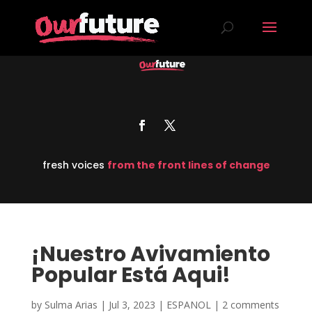
fresh voices
from the front lines of change
¡Nuestro Avivamiento
Popular Está Aqui!
by
Sulma Arias
|
Jul 3, 2023
|
ESPANOL
|
2 comments