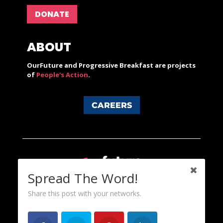
DONATE
ABOUT
OurFuture and Progressive Breakfast are projects
of
People's Action
.
CAREERS
Spread The Word!
Share this post with your networks.
Content licensed under a Creative Commons 3.0 License