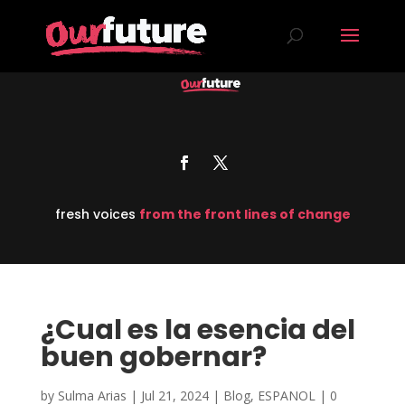
fresh voices
from the front lines of change
¿Cual es la esencia del
buen gobernar?
by
Sulma Arias
|
Jul 21, 2024
|
Blog
,
ESPANOL
|
0