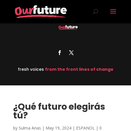
fresh voices
from the front lines of change
¿Qué futuro elegirás
tú?
by
Sulma Arias
|
May 19, 2024
|
ESPANOL
|
0