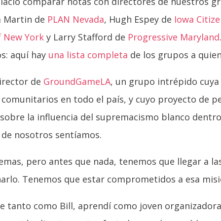
lació comparar notas con directores de nuestros 
a Martin de
PLAN Nevada
, Hugh Espey de
Iowa Citi
of New York
y Larry Stafford de
Progressive Maryland
os: aquí hay
una lista completa
de los grupos a quie
director de
GroundGameLA
, un grupo intrépido cuy
 comunitarios en todo el país, y cuyo proyecto de 
a sobre la influencia del supremacismo blanco dentr
 de nosotros sentíamos.
emas, pero antes que nada, tenemos que llegar a la
arlo. Tenemos que estar comprometidos a esa misi
 tanto como Bill, aprendí como joven organizador