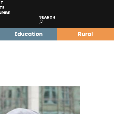
IT
TE
CRIBE
SEARCH
Education
Rural