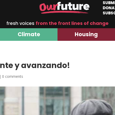
SUBM
DONA
SUBS
fresh voices
from the front lines of change
Climate
Housing
ante y avanzando!
|
0 comments