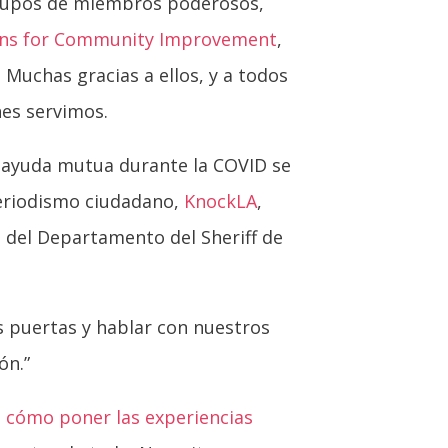
grupos de miembros poderosos,
zens for Community Improvement
,
. Muchas gracias a ellos, y a todos
nes servimos.
a ayuda mutua durante la COVID se
periodismo ciudadano,
KnockLA
,
o del Departamento del Sheriff de
s puertas y hablar con nuestros
ón.”
a
cómo poner las experiencias